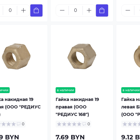
личии
в наличии
в наличии
ка накидная 19
Гайка накидная 19
Гайка н
ая (ООО "РЕДИУС
правая (ООО
левая 
)
"РЕДИУС 168")
(ООО "Р
0
0
69 BYN
7.69 BYN
9.12 