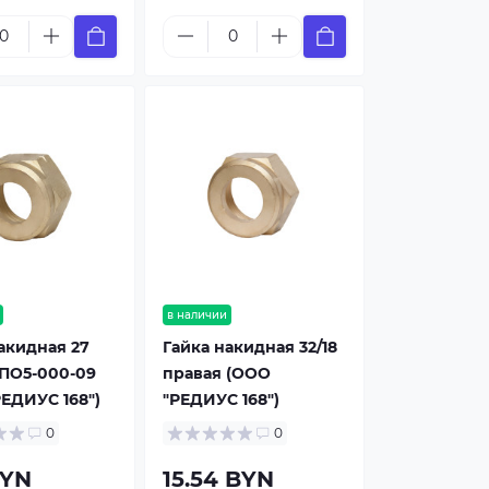
в наличии
акидная 27
Гайка накидная 32/18
БПО5-000-09
правая (ООО
ЕДИУС 168")
"РЕДИУС 168")
0
0
BYN
15.54 BYN