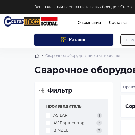
Ваш надежный поставщик топовых брендов: Cutop, I
О компании
Доставка
Каталог
Сварочное оборудование и материалы
Сварочное оборудо
Прово
Фильтр
Сор
Производитель
ASILAK
1
AV Engineering
2
BINZEL
7