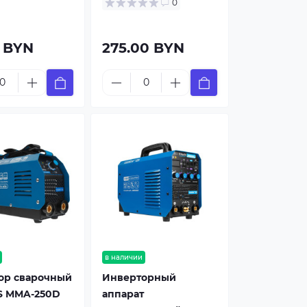
0
0 BYN
275.00 BYN
в наличии
ор сварочный
Инверторный
S MMA-250D
аппарат