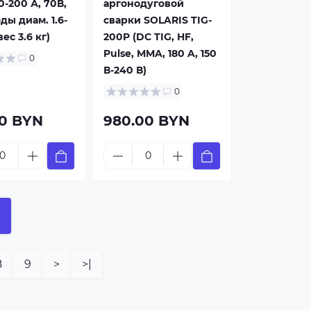
0-200 А, 70В,
аргонодуговой
ды диам. 1.6-
сварки SOLARIS TIG-
вес 3.6 кг)
200P (DC TIG, HF,
Pulse, MMA, 180 A, 150
0
В-240 В)
0
00 BYN
980.00 BYN
8
9
>
>|