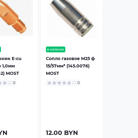
в наличии
чник E-cu
Сопло газовое М25 ф
 1,0мм
15/57мм* (145.0076)
42) MOST
MOST
0
0
BYN
12.00 BYN