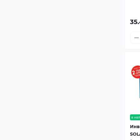
35
в на
Инв
SOL