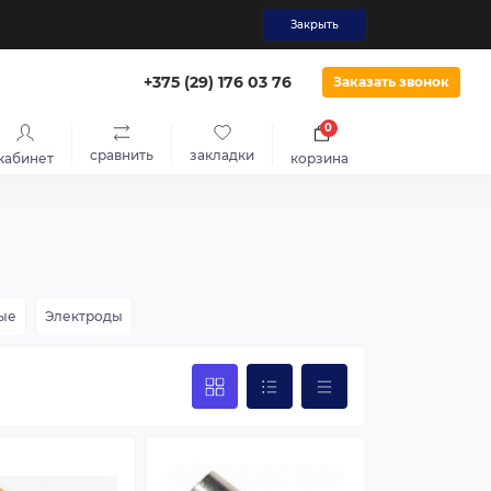
Закрыть
‎+375 (29) 176 03 76
Заказать звонок
0
сравнить
закладки
кабинет
корзина
ые
Электроды