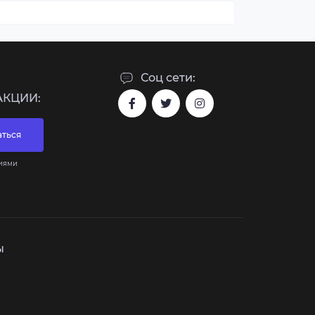
Соц сети:
АКЦИИ:
ться
виями
ы