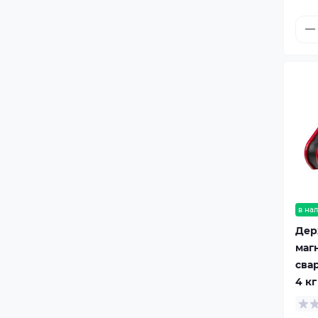
в на
Дер
маг
сва
4 кг