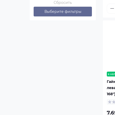
Сбросить
Выберите фильтры
в на
Гай
лев
168"
7.