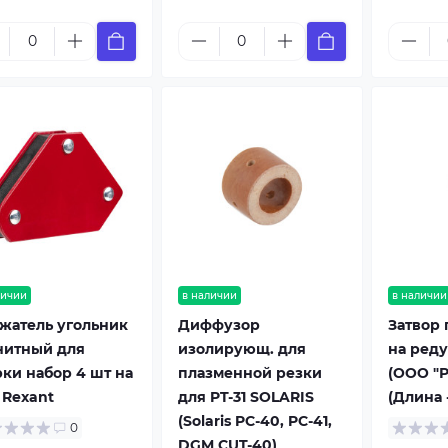
личии
в наличии
в наличии
жатель угольник
Диффузор
Затвор 
нитный для
изолирующ. для
на реду
рки набор 4 шт на
плазменной резки
(ООО "Р
 Rexant
для PT-31 SOLARIS
(Длина -
(Solaris PC-40, PC-41,
0
DGM CUT-40)