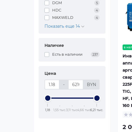
DGM
5
HDC
4
MAXWELD
4
Показать еще 14
Наличие
в на
Есть в наличии
237
Инв
апп
арг
Цена
сва
225
-
BYN
TIG,
HF, 
160 
1,18
1,55 тыс.
3,11 тыс.
4,66 тыс.
6,21 тыс.
2 