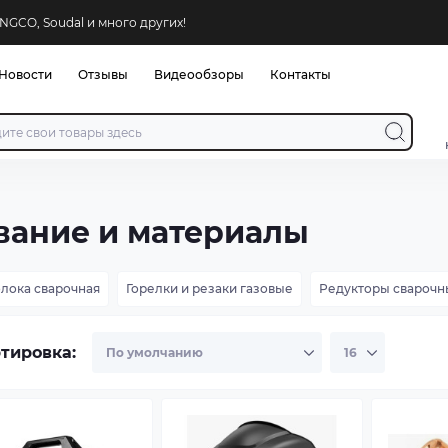
NGCO, Soudal и много других!
Новости
Отзывы
Видеообзоры
Контакты
вание и материалы
лока сварочная
Горелки и резаки газовые
Редукторы сварочн
тировка: