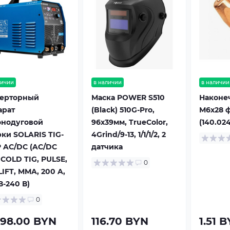
личии
в наличии
в наличии
ерторный
Маска POWER S510
Наконе
арат
(Black) 510G-Pro,
М6х28 ф
онодуговой
96х39мм, TrueColor,
(140.02
рки SOLARIS TIG-
4Grind/9-13, 1/1/1/2, 2
P AC/DC (AC/DC
датчика
 COLD TIG, PULSE,
0
LIFT, MMA, 200 A,
В-240 В)
0
098.00 BYN
116.70 BYN
1.51 