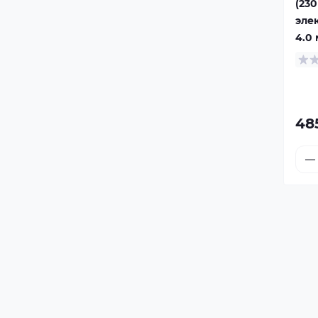
(230
элек
4.0 
48