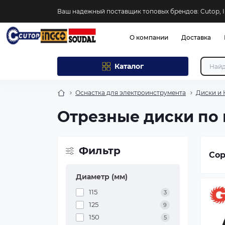
Ваш надежный поставщик топовых брендов: Cutop, I
О компании
Доставка
Каталог
Оснастка для электроинструмента
Диски и
Отрезные диски по 
Фильтр
Сор
Диаметр (мм)
115
3
125
9
150
5