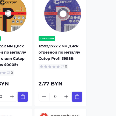
в наличии
x22.2 мм Диск
125x2,5x22,2 мм Диск
й по металлу
отрезной по металлу
 стали Cutop
Cutop Profi 39988т
lus 40005т
0
0
BYN
2.77 BYN