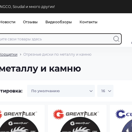
NGCO, Soudal и много других!
Новости
Отзывы
Видеообзоры
Контакты
 Корщетки
Отрезные диски по металлу и камню
металлу и камню
тировка: