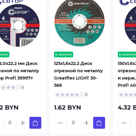
личии
в наличии
в наличии
2.0x22.2 мм Диск
125х1,6х22.2 Диск
150x1.6
езной по металлу
отрезной по металлу
отрезно
p Profi 39997т
Greatflex LIGHT 50-
и нерж.
566
Profi 40
0
0
62 BYN
1.62 BYN
4.32 