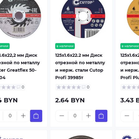
личии
в наличии
в наличии
1.6x22,2 мм Диск
125x1.6x22.2 мм Диск
125x1.6
езной по металлу
отрезной по металлу
отрезно
er Greatflex 50-
и нерж. стали Cutop
и нерж.
004
Profi 39985т
Profi P
0
0
74 BYN
2.64 BYN
3.43 