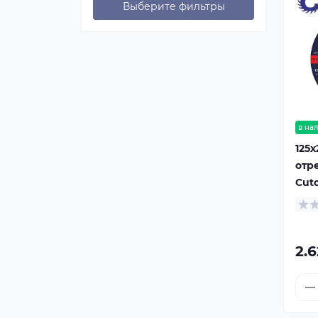
Выберите фильтры
в на
125x
отр
Cuto
2.