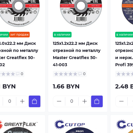
личии
хит продаж
в наличии
в наличии
1.0x22.2 мм Диск
125x1.2x22.2 мм Диск
125x1.2x
езной по металлу
отрезной по металлу
отрезно
er Greatflex 50-
Master Greatflex 50-
и нерж.
02
41-003
Profi 3
0
0
1 BYN
1.66 BYN
2.48 