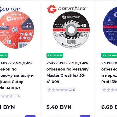
личии
в наличии
в наличии
1.6x22.2 мм Диск
230x2.0x22.2 мм Диск
230x2.0
езной по
отрезной по металлу
отрезно
товому металлу и
Master Greatflex 50-
и нерж.
филю Cutop
41-009
Profi 3
ial 40014s
0
0
01 BYN
5.40 BYN
6.68 