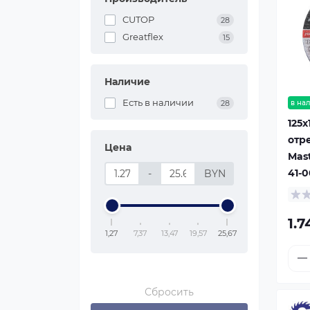
CUTOP
28
Greatflex
15
Наличие
Есть в наличии
в на
28
125x
отр
Цена
Mast
41-
-
BYN
1.
1,27
7,37
13,47
19,57
25,67
Сбросить