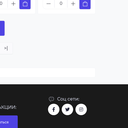
>|
Соц сети:
АКЦИИ:
ться