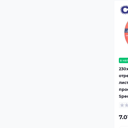
в на
230x
отр
лис
про
Spec
7.