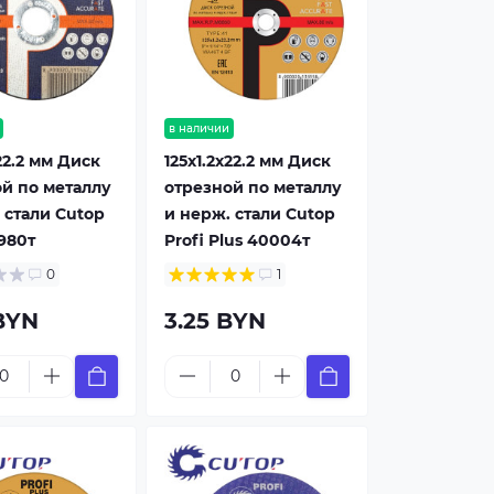
в наличии
22.2 мм Диск
125x1.2x22.2 мм Диск
й по металлу
отрезной по металлу
 стали Cutop
и нерж. стали Cutop
9980т
Profi Plus 40004т
0
1
BYN
3.25 BYN