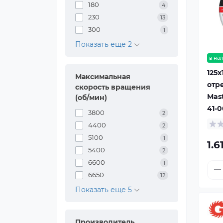
180
4
230
13
300
1
Показать еще 2
в на
125x
Максимальная
отр
скорость вращения
Mast
(об/мин)
41-0
3800
2
4400
2
5100
1
1.6
5400
2
6600
1
6650
12
Показать еще 5
Производитель