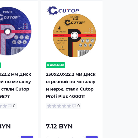
в наличии
x22.2 мм Диск
230x2.0x22.2 мм Диск
й по металлу
отрезной по металлу
 стали Cutop
и нерж. стали Cutop
9987т
Profi Plus 40001т
0
0
BYN
7.12 BYN