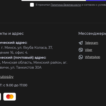
Я прочитал
Политика Безопасности
и согласен с усло
кты и адрес
Мессенджер
ческий адрес:
Telegram
 г. Минск, ул. Якуба Коласа, 37,
Viber
ние 16, офис 4.
WhatsApp
ческий (почтовый) адрес:
, Минская область, Минский район, аг.
ичи, ул. Танкистов 30А
utop.by
: с 9.00 до 17.00