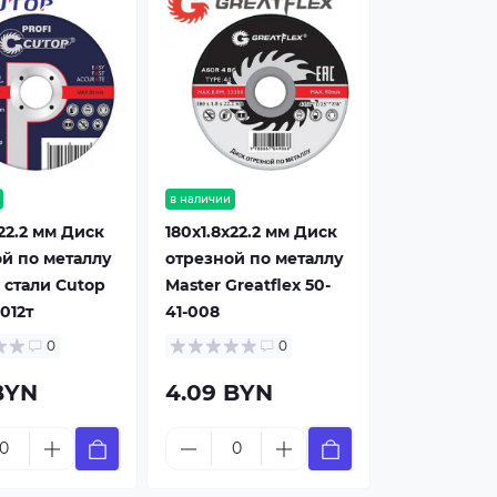
в наличии
x22.2 мм Диск
180x1.8x22.2 мм Диск
й по металлу
отрезной по металлу
 стали Cutop
Master Greatflex 50-
012т
41-008
0
0
BYN
4.09 BYN