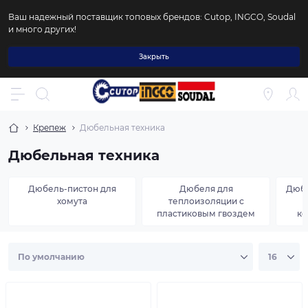
Ваш надежный поставщик топовых брендов: Cutop, INGCO, Soudal
и много других!
Закрыть
Крепеж
Дюбельная техника
Дюбельная техника
Дюбель-пистон для
Дюбеля для
Дюбе
хомута
теплоизоляции с
пластиковым гвоздем
ко