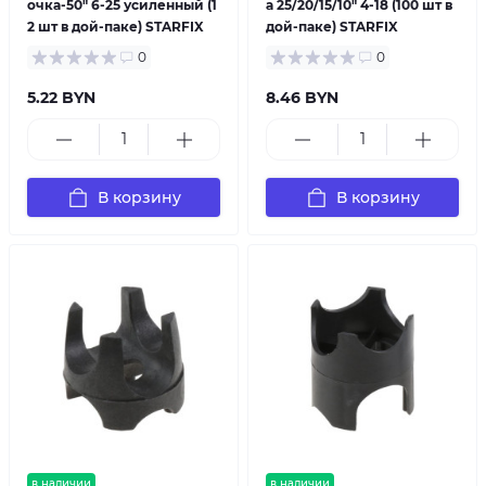
очка-50" 6-25 усиленный (1
а 25/20/15/10" 4-18 (100 шт в
2 шт в дой-паке) STARFIX
дой-паке) STARFIX
0
0
5.22 BYN
8.46 BYN
В корзину
В корзину
в наличии
в наличии