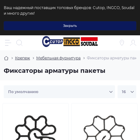
Ваш надежный поставщик топовых брендов: Cutop, INGCO, Soudal
и много других!
Закрыть
Крепеж
Мебельная фурнитура
Фиксаторы арматуры паке
Фиксаторы арматуры пакеты